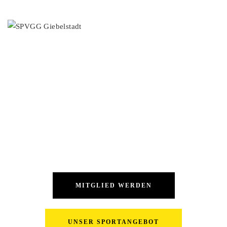
MENÜ
WERDE MITGLIED IN DER GROSSEN
SPVGG FAMILIE
Wir sind einer der größten Breitensportvereine in der Region.
MITGLIED WERDEN
UNSER SPORTANGEBOT