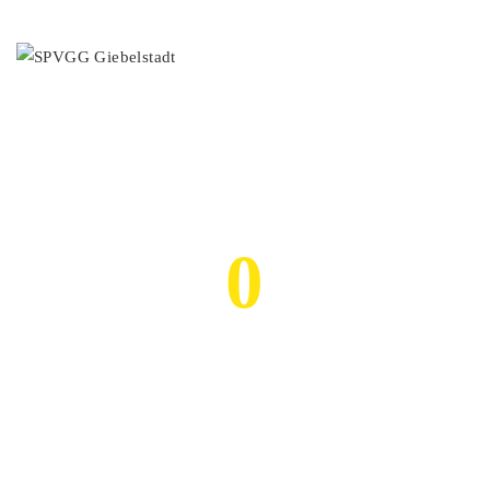
MENÜ
Established 1926
0
MITGLIEDER